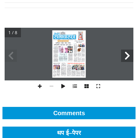
1 / 8
Comments
थप ई–पेपर