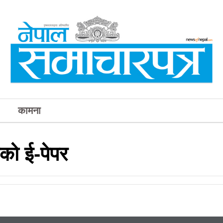
कामना
को ई-पेपर