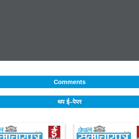
Comments
थप ई–पेपर