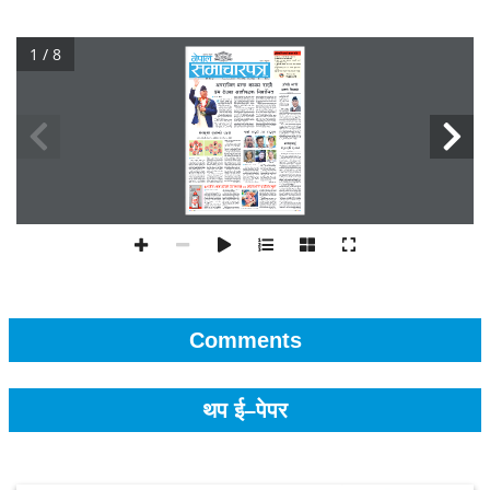
1 / 8
Comments
थप ई–पेपर