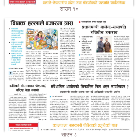
साउन १०
साउन ८