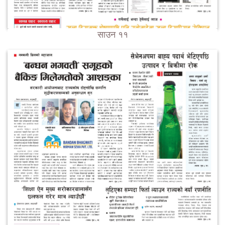
साउन ११