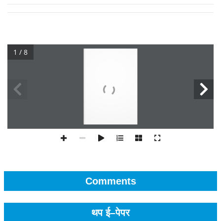
1 / 8
Comments
थप ई–पेपर