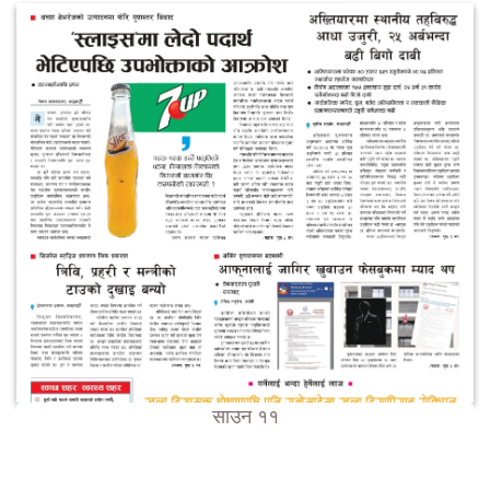
साउन ११