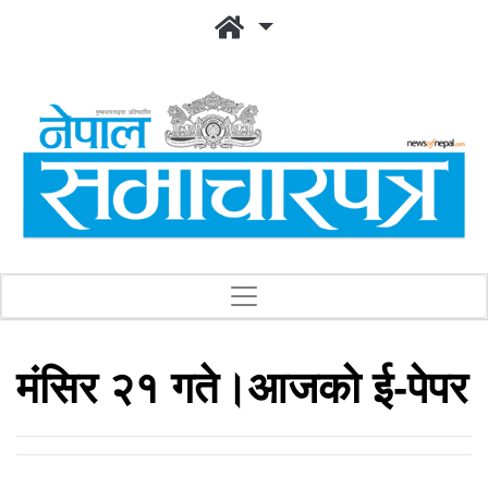
मंसिर २१ गते।आजको ई-पेपर