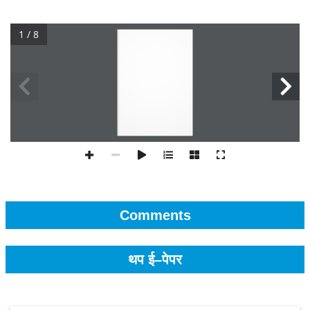
1 / 8
Comments
थप ई–पेपर