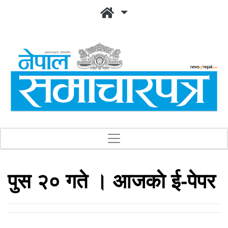
पुस २० गते । आजकाे ई-पेपर