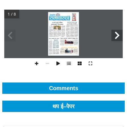
1 / 8
Comments
थप ई–पेपर