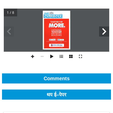
1 / 8
Comments
थप ई–पेपर