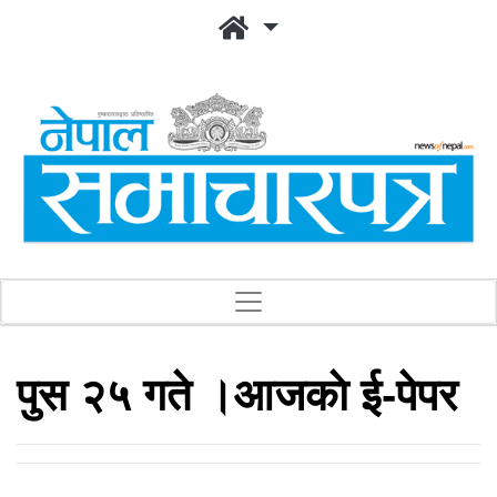
पुस २५ गते ।आजकाे ई-पेपर