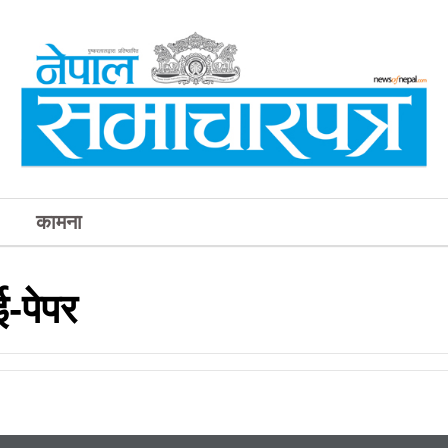
कामना
-पेपर