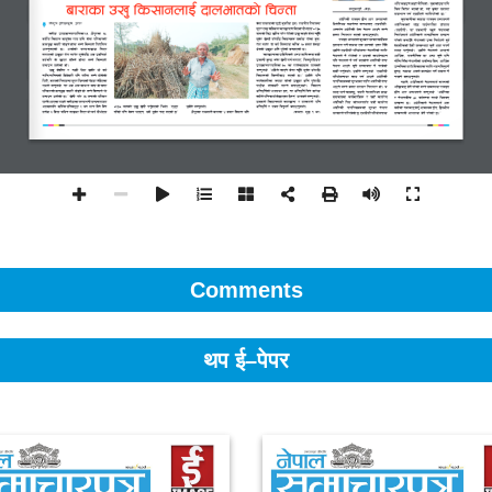
Comments
थप ई–पेपर