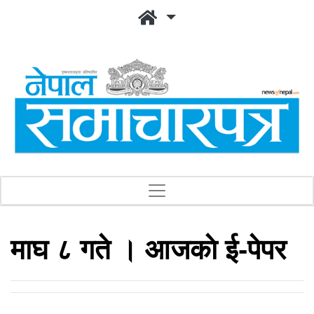
माघ ८ गते । आजकाे ई-पेपर