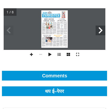
1 / 8
Comments
थप ई–पेपर