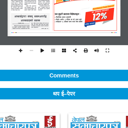
Comments
थप ई–पेपर