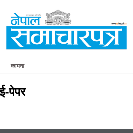
कामना
ई-पेपर