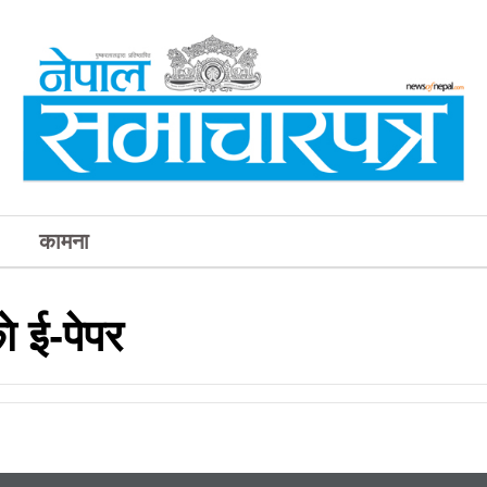
कामना
 ई-पेपर