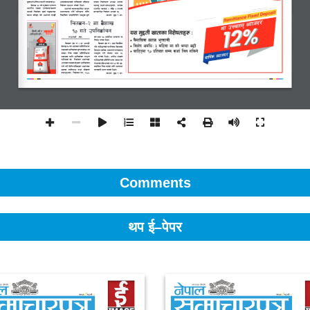
Comments
थप ई–पेपर