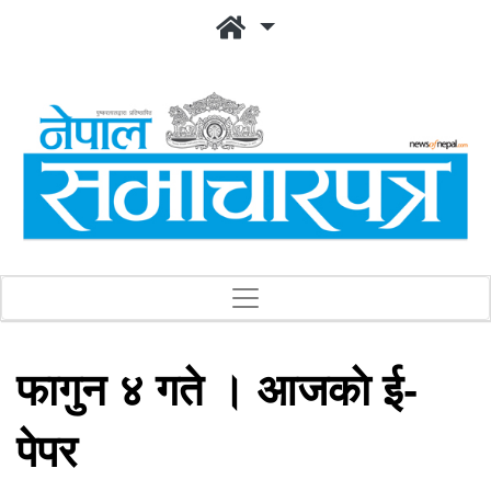
फागुन ४ गते । आजकाे ई-
पेपर