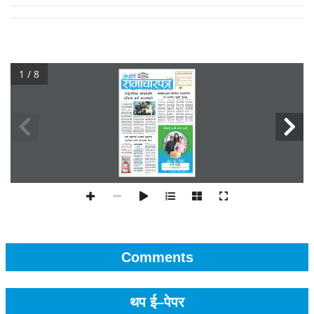
1 / 8
Comments
थप ई–पेपर