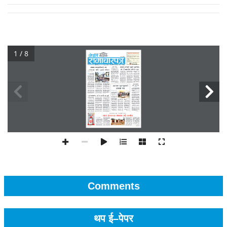
1 / 8
Comments
थप ई–पेपर