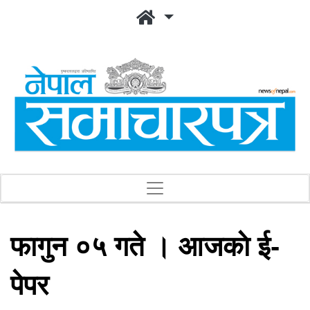
फागुन ०५ गते । आजकाे ई-
पेपर