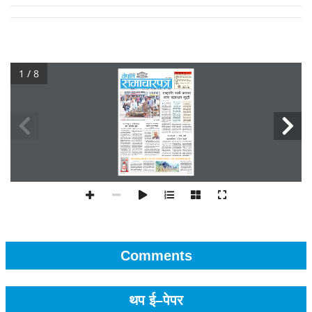
1 / 8
Comments
थप ई–पेपर