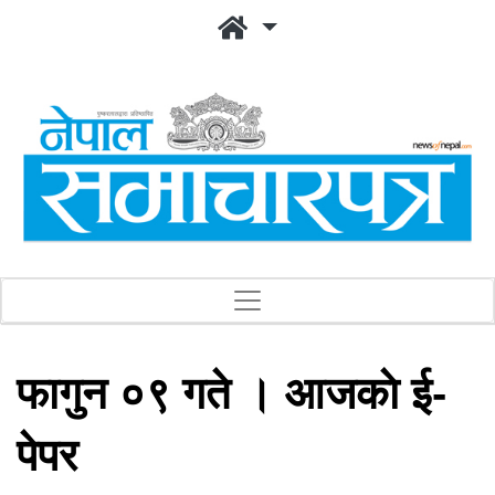
फागुन ०९ गते । आजकाे ई-
पेपर