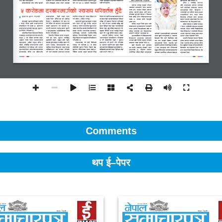
Comments
थप ई–पेपर