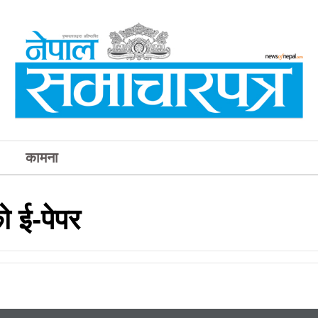
कामना
 ई-पेपर