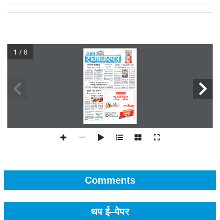
1 / 8
Comments
थप ई–पेपर