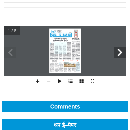
1 / 8
Comments
थप ई–पेपर