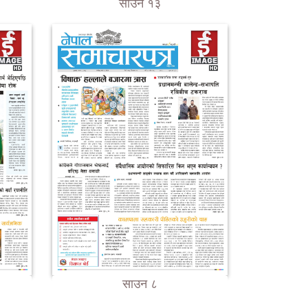
साउन १३
साउन ८