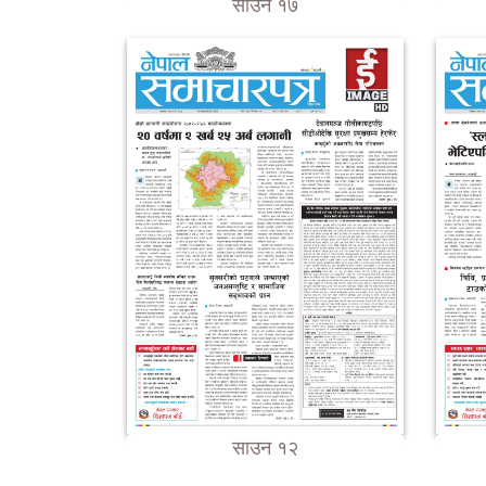
साउन १७
साउन १२