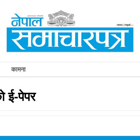
कामना
 ई-पेपर