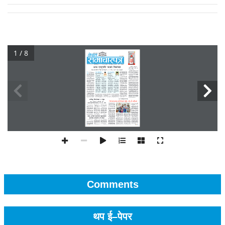
1 / 8
Comments
थप ई–पेपर