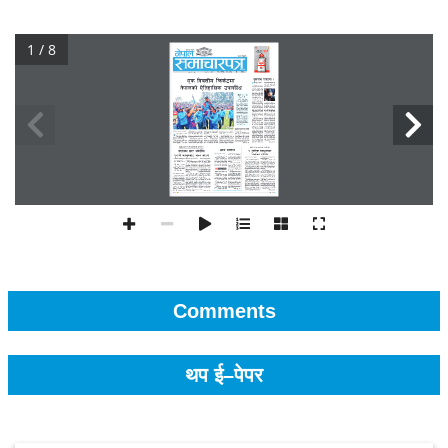
1 / 8
Comments
थप ई–पेपर