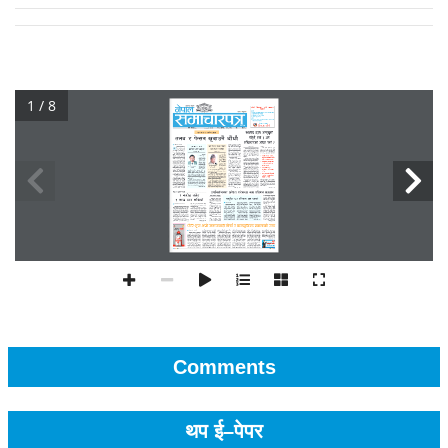
1 / 8
Comments
थप ई–पेपर