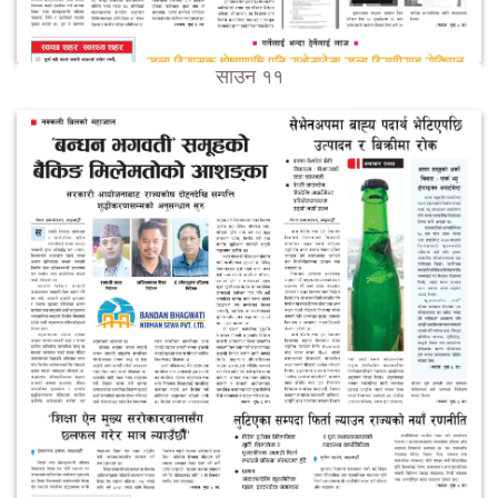
साउन ११