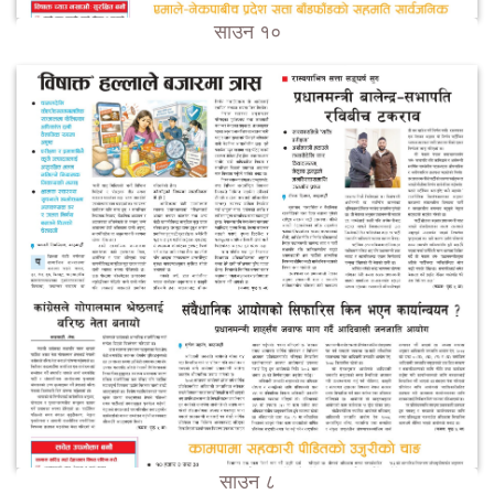
साउन १०
साउन ८