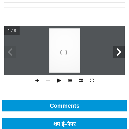
1 / 8
Comments
थप ई–पेपर