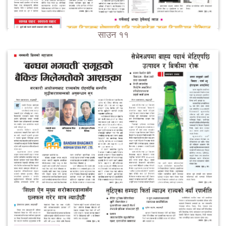
साउन ११