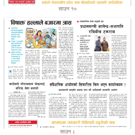
साउन १०
साउन ८