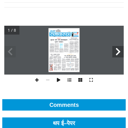
1 / 8
Comments
थप ई–पेपर