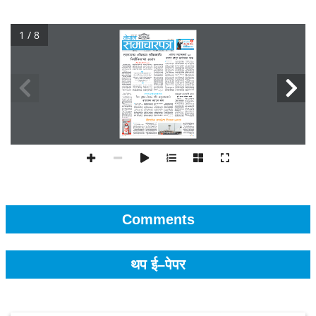
1 / 8
Comments
थप ई–पेपर