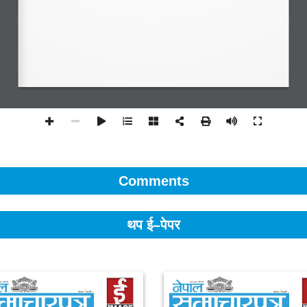
Comments
थप ई–पेपर