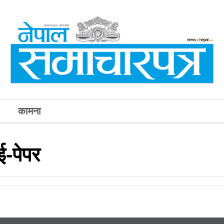
कामना
-पेपर