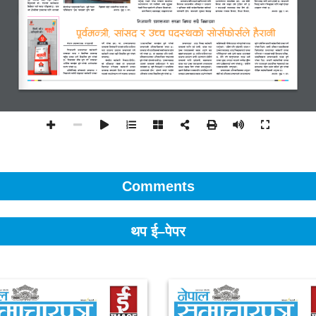
Comments
थप ई–पेपर