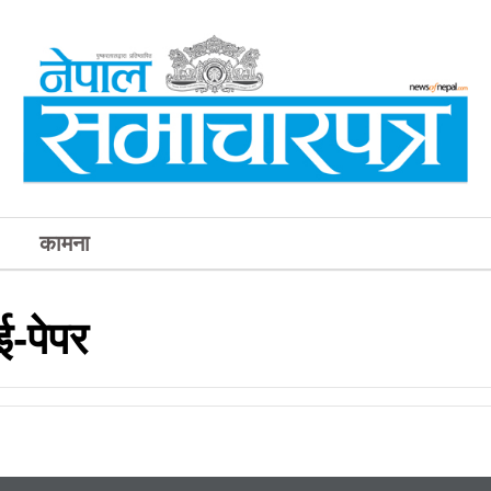
कामना
-पेपर