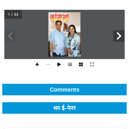
1 / 44
Comments
थप ई–पेपर