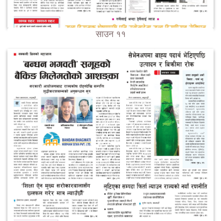
साउन ११