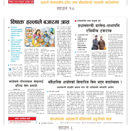
साउन १०
साउन ८