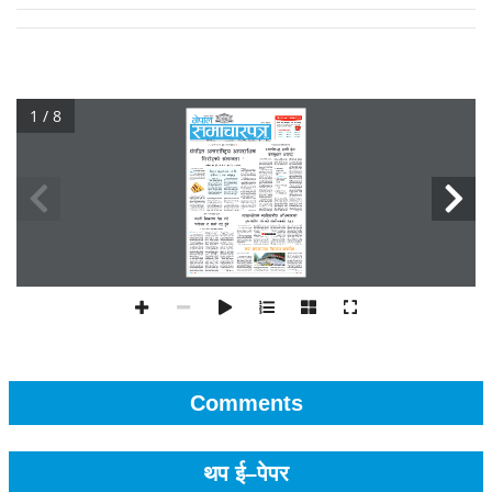
1 / 8
Comments
थप ई–पेपर