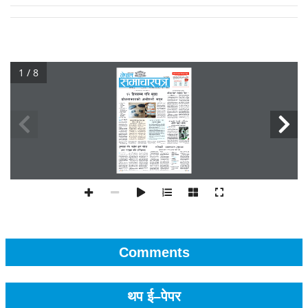
1 / 8
Comments
थप ई–पेपर