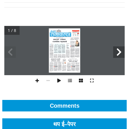
1 / 8
Comments
थप ई–पेपर