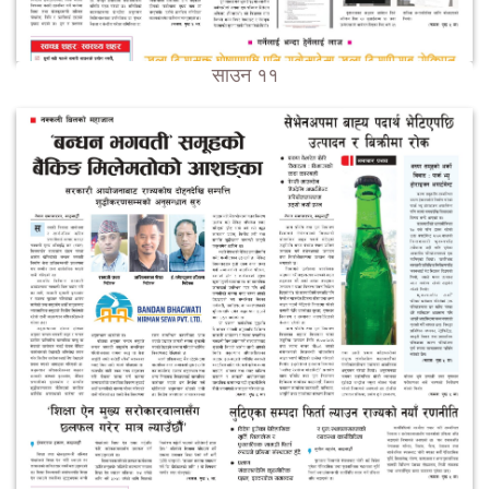
साउन ११