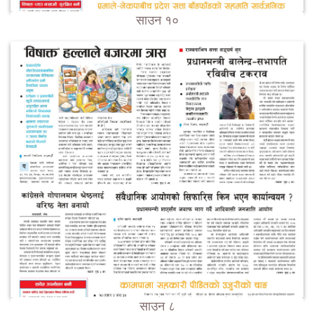
साउन १०
साउन ८