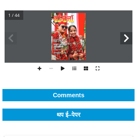
1 / 44
Comments
थप ई–पेपर