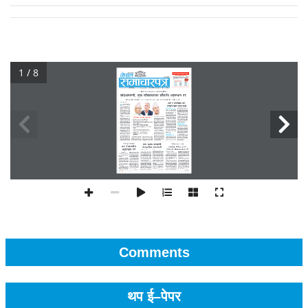
1 / 8
Comments
थप ई–पेपर