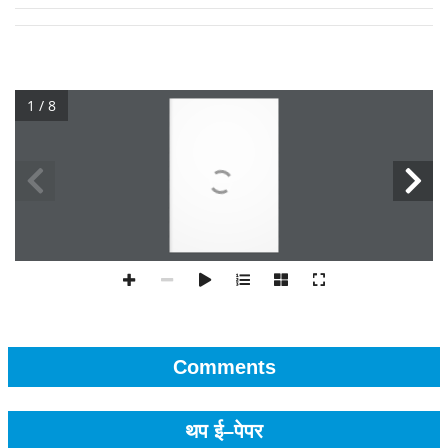
1 / 8
Comments
थप ई–पेपर