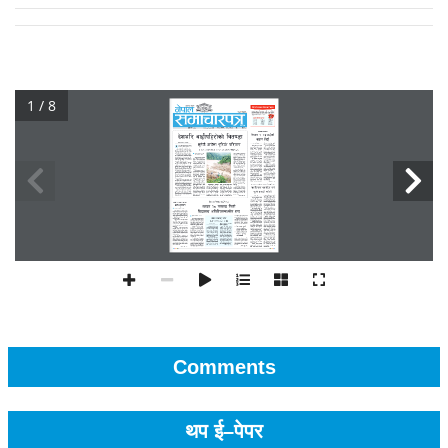
1 / 8
Comments
थप ई–पेपर