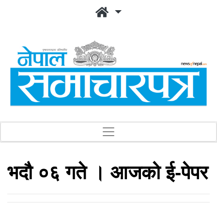
भदौ ०६ गते । आजको ई-पेपर