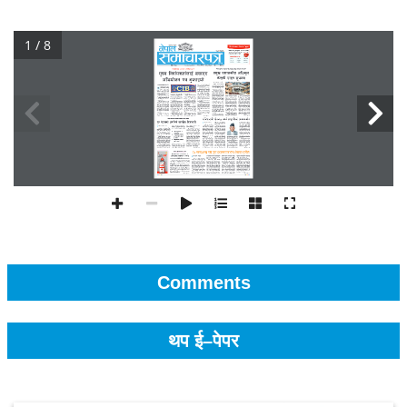
1 / 8
Comments
थप ई–पेपर