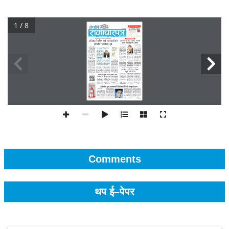
1 / 8
Comments
थप ई–पेपर