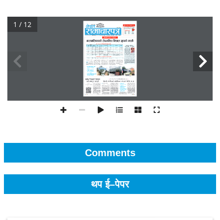
1 / 12
Comments
थप ई–पेपर