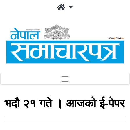
भदौ २१ गते । आजको ई-पेपर