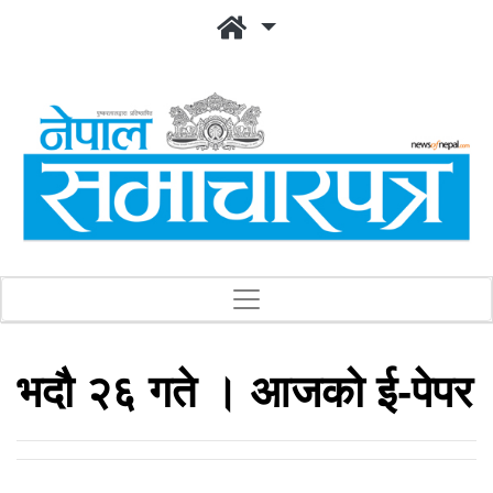
भदौ २६ गते । आजको ई-पेपर