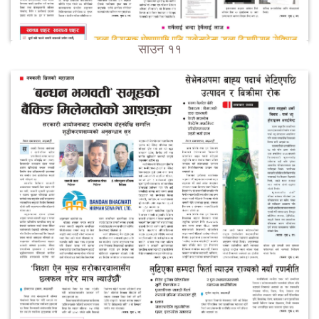
साउन ११