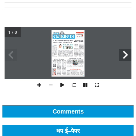
1 / 8
Comments
थप ई–पेपर