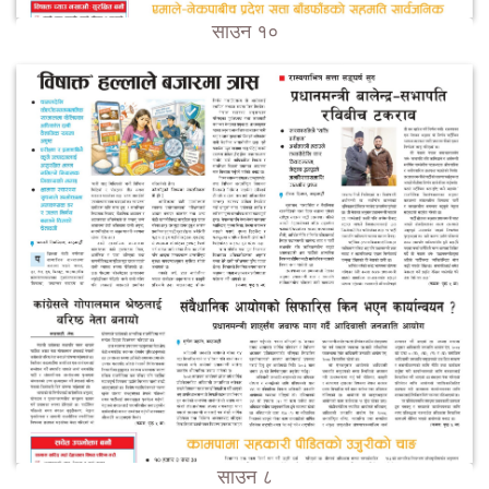
साउन १०
साउन ८