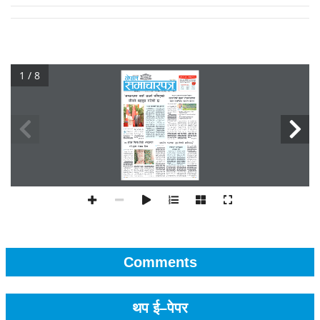
1 / 8
Comments
थप ई–पेपर