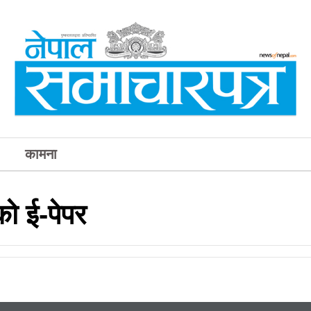
कामना
 ई-पेपर