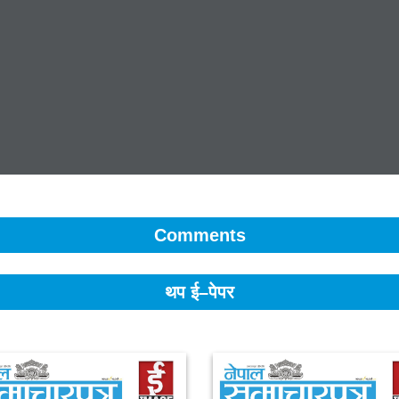
Comments
थप ई–पेपर