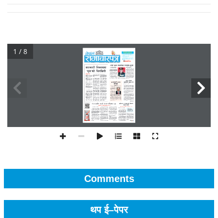
1 / 8
Comments
थप ई–पेपर