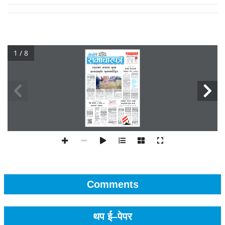
1 / 8
Comments
थप ई–पेपर