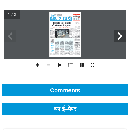
1 / 8
Comments
थप ई–पेपर