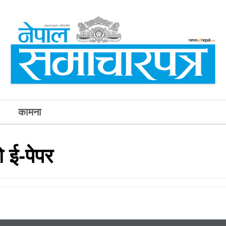
कामना
 ई-पेपर