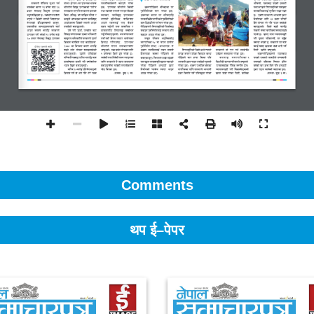
Comments
थप ई–पेपर