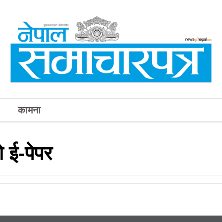
कामना
 ई-पेपर