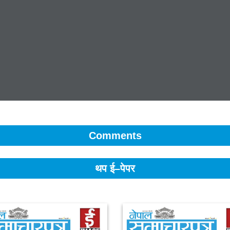
Comments
थप ई–पेपर