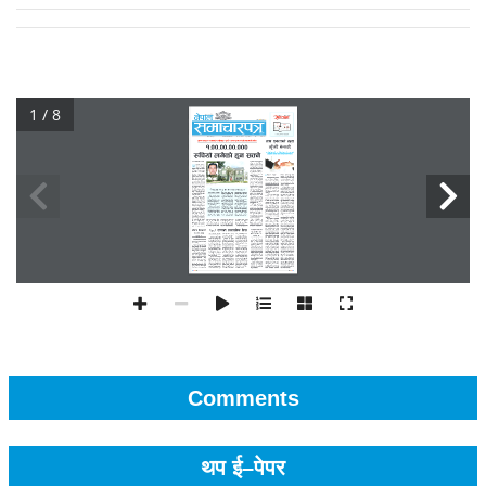
1 / 8
Comments
थप ई–पेपर