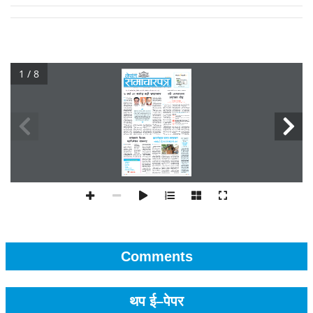
1 / 8
Comments
थप ई–पेपर