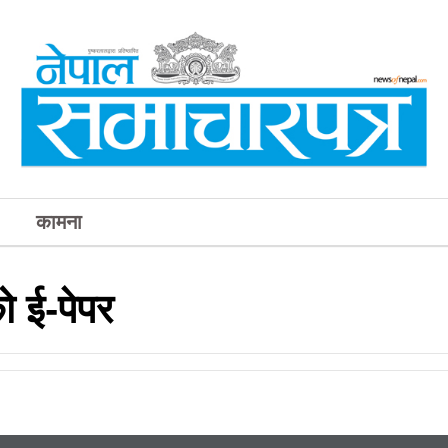
कामना
 ई-पेपर