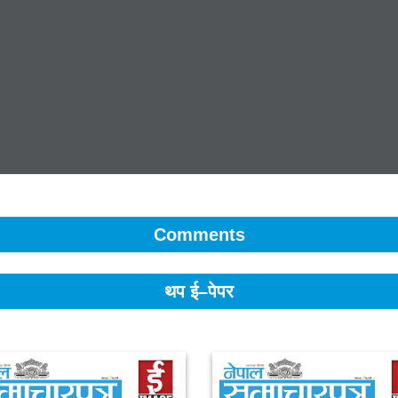
Comments
थप ई–पेपर